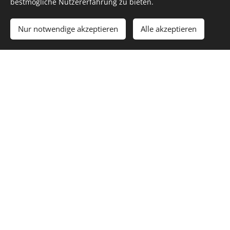
bestmögliche Nutzererfahrung zu bieten.
AEMP-Gesamtkonzeption und Prozess-
Optimierung​
Nur notwendige akzeptieren
Alle akzeptieren
Endoskopie Aufbereitung-
Ausstattungsplanung und Konzeption​
mehr über Logistik..
Von der
Ausstattungsplanung
über die
Konzeptionierung
der Instandhaltungsprozesse oder
der Erstellung von
Risikoanalysen
stehen wir Ihnen
beim rechtssicheren Betrieb Ihrer technischen Anlagen
zur Seite.