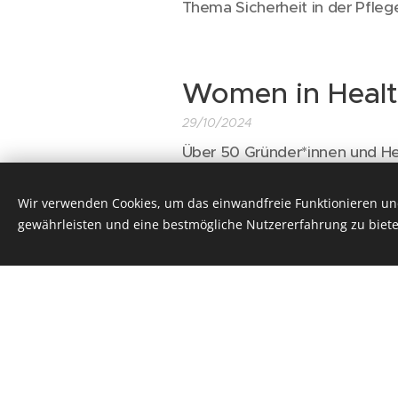
Thema Sicherheit in der Pfleg
Women in Heal
29/10/2024
Über 50 Gründer*innen und He
Gesundheitsbereich kamen am
zusammen, um von vier inspiri
Wir verwenden Cookies, um das einwandfreie Funktionieren und
vernetzen.
gewährleisten und eine bestmögliche Nutzererfahrung zu biete
IFHE-Kongress S
17/10/2024
Auftakt des diesjährigen inter