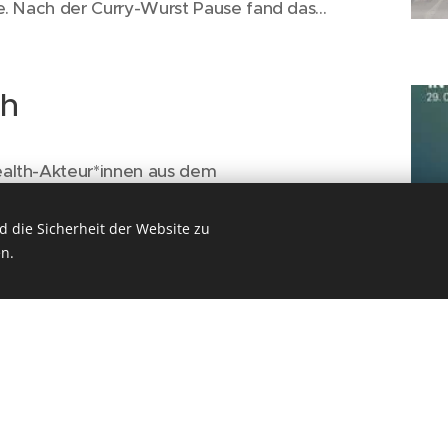
e. Nach der Curry-Wurst Pause fand das...
th
alth-Akteur*innen aus dem
 29.10. im RUB-Makerspace in Bochum
erenden Gründerinnen zu lernen und sich zu
 die Sicherheit der Website zu
n.
üdafrika 15.-17.10.
nationalen Treffens des der "Technik im