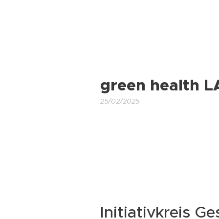
green health L
25/02/2025
Initiativkreis G